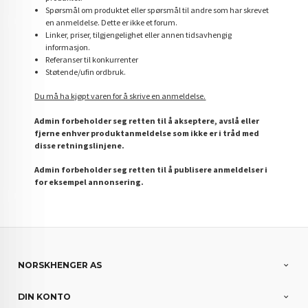
Spørsmål om produktet eller spørsmål til andre som har skrevet
en anmeldelse. Dette er ikke et forum.
Linker, priser, tilgjengelighet eller annen tidsavhengig
informasjon.
Referanser til konkurrenter
Støtende/ufin ordbruk.
Du må ha kjøpt varen for å skrive en anmeldelse.
Admin forbeholder seg retten til å akseptere, avslå eller
fjerne enhver produktanmeldelse som ikke er i tråd med
disse retningslinjene.
Admin forbeholder seg retten til å publisere anmeldelser i
for eksempel annonsering.
NORSKHENGER AS
DIN KONTO