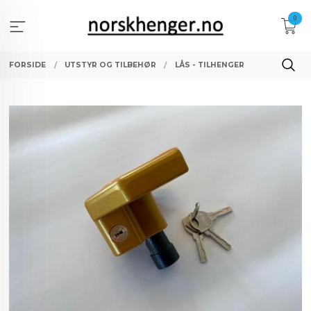
Gå
0
til
innholdet
FORSIDE
UTSTYR OG TILBEHØR
LÅS - TILHENGER