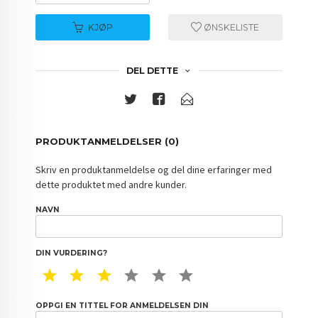
KJØP
ØNSKELISTE
DEL DETTE
PRODUKTANMELDELSER (0)
Skriv en produktanmeldelse og del dine erfaringer med
dette produktet med andre kunder.
NAVN
DIN VURDERING?
1 STAR
2 STAR
3 STAR
4 STAR
5 STAR
6 STAR
OPPGI EN TITTEL FOR ANMELDELSEN DIN