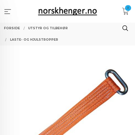
Gå
0
til
innholdet
FORSIDE
UTSTYR OG TILBEHØR
LASTE- OG HJULSTROPPER