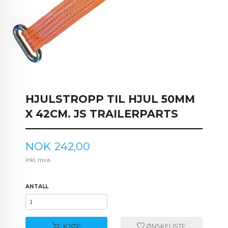
HJULSTROPP TIL HJUL 50MM
X 42CM. JS TRAILERPARTS
Pris
NOK
242,00
inkl. mva.
ANTALL
KJØP
ØNSKELISTE