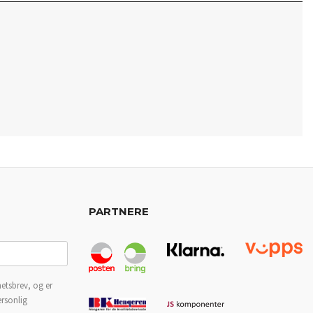
PARTNERE
etsbrev, og er
ersonlig