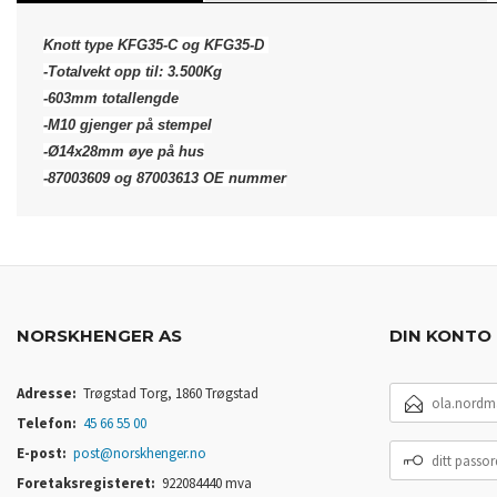
Knott type KFG35-C og KFG35-D
-Totalvekt opp til: 3.500Kg
-603mm totallengde
-M10 gjenger på stempel
-Ø14x28mm øye på hus
-87003609 og 87003613 OE nummer
NORSKHENGER AS
DIN KONTO
E-
Adresse:
Trøgstad Torg, 1860 Trøgstad
POSTADRESSE
Telefon:
45 66 55 00
DITT
E-post:
post@norskhenger.no
PASSORD
Foretaksregisteret:
922084440 mva