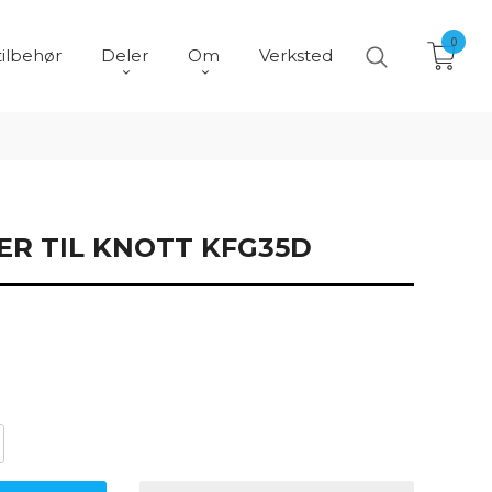
0
tilbehør
Deler
Om
Verksted
R TIL KNOTT KFG35D