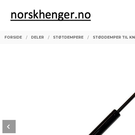
Gå
Lukk
PRODUKTER
til
innholdet
FORSIDE
DELER
STØTDEMPERE
STØDDEMPER TIL K
Prev