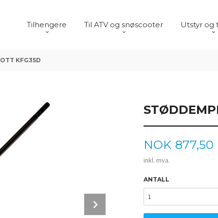
Tilhengere
Til ATV og snøscooter
Utstyr og 
NOTT KFG35D
STØDDEMPE
Pris
NOK
877,50
inkl. mva.
ANTALL
Next