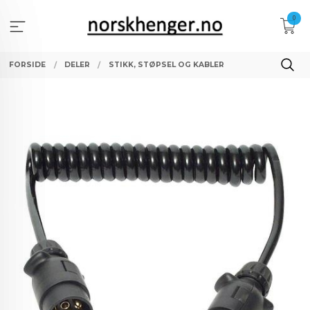
Gå
0
til
innholdet
FORSIDE
DELER
STIKK, STØPSEL OG KABLER