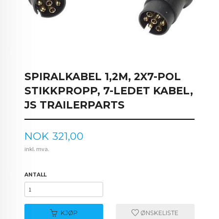
SPIRALKABEL 1,2M, 2X7-POL
STIKKPROPP, 7-LEDET KABEL,
JS TRAILERPARTS
Pris
NOK
321,00
inkl. mva.
ANTALL
KJØP
ØNSKELISTE