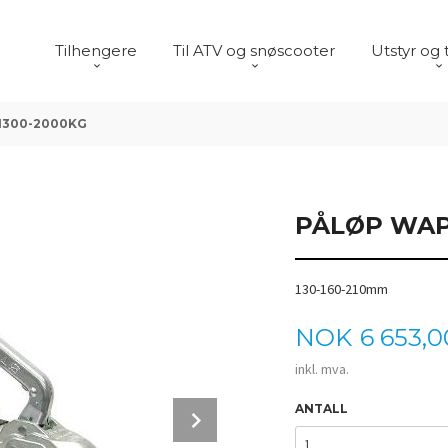
Tilhengere
Til ATV og snøscooter
Utstyr og 
 1300-2000KG
PÅLØP WAP 
130-160-210mm
Pris
NOK
6 653,0
inkl. mva.
Next
ANTALL