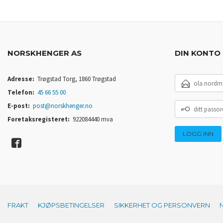
NORSKHENGER AS
DIN KONTO
E-
Adresse:
Trøgstad Torg, 1860 Trøgstad
POSTADRESSE
Telefon:
45 66 55 00
DITT
E-post:
post@norskhenger.no
PASSORD
Foretaksregisteret:
922084440 mva
FRAKT
KJØPSBETINGELSER
SIKKERHET OG PERSONVERN