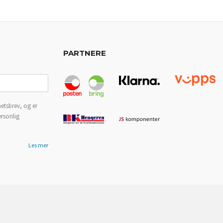
PARTNERE
etsbrev, og er
ersonlig
Les mer