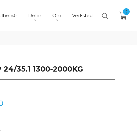
0
tilbehør
Deler
Om
Verksted
24/35.1 1300-2000KG
0