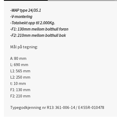
-WAP type 24/35.1
-V-montering
-Totalvekt opp til 2.000Kg.
-F1: 130mm mellom bolthull foran
-F2: 210mm mellom bolthull bak
Mål på tegning:
A: 80 mm
L: 690 mm
L1: 565 mm
L2: 250 mm
t: 10 mm
F1: 130 mm
​F2: 210 mm
Typegodkjenning nr R13: 361-006-14 / E4 55R-010478