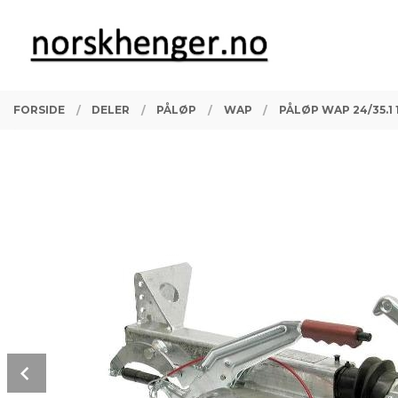
Gå
Lukk
PRODUKTER
til
innholdet
FORSIDE
DELER
PÅLØP
WAP
PÅLØP WAP 24/35.1
Prev