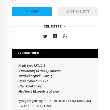
KJØP
ØNSKELISTE
DEL DETTE
PRODUKTINFO
-Knott type KFL12-B
-V-montering til Hobby caravan
-Totalvekt opptil 1.300Kg.
-Også merket KFL12Z
-Uten kulekobling
-Med feste til nesehjul på siden
Typegodkjenning nr.
361-0128-05 / E1 00-1590 / 361-
014-12 / E1 55R-011590