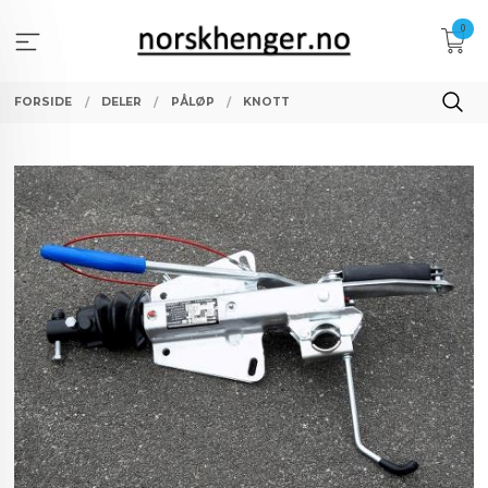
Gå
0
til
innholdet
FORSIDE
DELER
PÅLØP
KNOTT