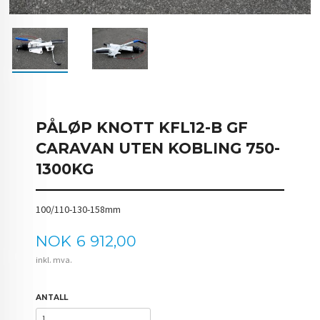
PÅLØP KNOTT KFL12-B GF
CARAVAN UTEN KOBLING 750-
1300KG
100/110-130-158mm
Pris
NOK
6 912,00
inkl. mva.
ANTALL