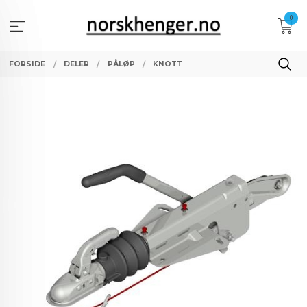
Gå
0
til
innholdet
FORSIDE
DELER
PÅLØP
KNOTT