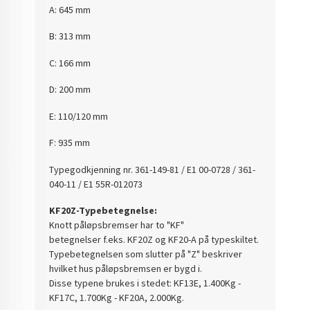
A: 645 mm
B: 313 mm
C: 166 mm
D: 200 mm
E: 110/120 mm
F: 935 mm
Typegodkjenning nr.
361-149-81 / E1 00-0728 / 361-
040-11 / E1 55R-012073
KF20Z-Typebetegnelse:
Knott påløpsbremser har to "KF"
betegnelser f.eks. KF20Z og KF20-A på typeskiltet.
Typebetegnelsen som slutter på "Z" beskriver
hvilket hus påløpsbremsen er bygd i.
Disse typene brukes i stedet: KF13E, 1.400Kg -
KF17C, 1.700Kg - KF20A, 2.000Kg.