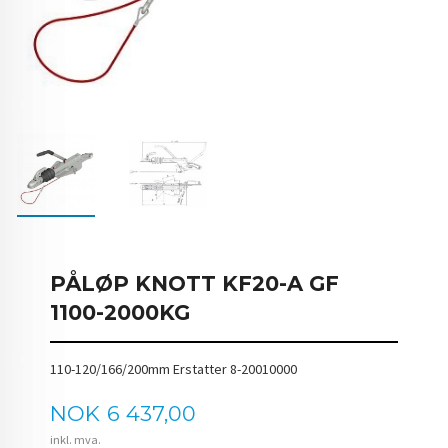
PÅLØP KNOTT KF20-A GF
1100-2000KG
110-120/166/200mm Erstatter 8-20010000
Pris
NOK
6 437,00
inkl. mva.