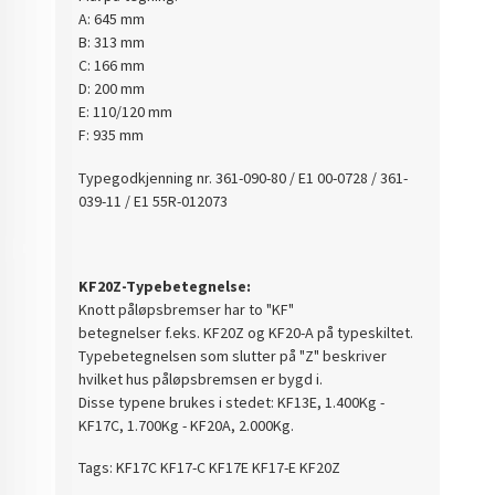
A: 645 mm
B: 313 mm
C: 166 mm
D: 200 mm
E: 110/120 mm
F: 935 mm
Typegodkjenning nr.
361-090-80 / E1 00-0728 / 361-
039-11 / E1 55R-012073
KF20Z-Typebetegnelse:
Knott påløpsbremser har to "KF"
betegnelser f.eks. KF20Z og KF20-A på typeskiltet.
Typebetegnelsen som slutter på "Z" beskriver
hvilket hus påløpsbremsen er bygd i.
Disse typene brukes i stedet: KF13E, 1.400Kg -
KF17C, 1.700Kg - KF20A, 2.000Kg.
Tags: KF17C KF17-C KF17E KF17-E K
F20Z