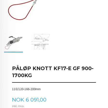
PÅLØP KNOTT KF17-E GF 900-
1700KG
110/120-166-200mm
Pris
NOK
6 091,00
inkl. mva.