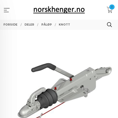
Gå
0
til
innholdet
FORSIDE
DELER
PÅLØP
KNOTT