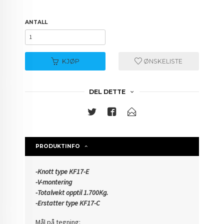
ANTALL
KJØP
ØNSKELISTE
DEL DETTE
PRODUKTINFO
-Knott type KF17-E
-V-montering
-Totalvekt opptil 1.700Kg.
-Erstatter type KF17-C
Mål på tegning: