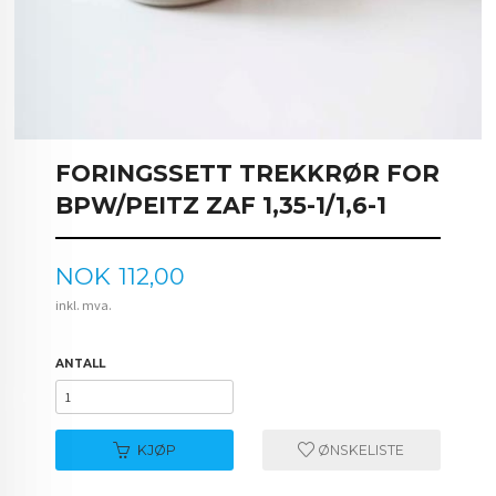
FORINGSSETT TREKKRØR FOR
BPW/PEITZ ZAF 1,35-1/1,6-1
Pris
NOK
112,00
inkl. mva.
ANTALL
KJØP
ØNSKELISTE