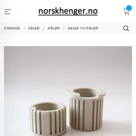
Gå
0
til
innholdet
FORSIDE
DELER
PÅLØP
DELER TIL PÅLØP