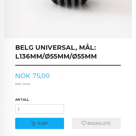
BELG UNIVERSAL, MÅL:
L136MM/Ø55MM/Ø55MM
Pris
NOK
75,00
inkl. mva.
ANTALL
KJØP
ØNSKELISTE