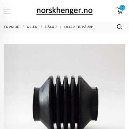
Gå
0
til
innholdet
FORSIDE
DELER
PÅLØP
DELER TIL PÅLØP