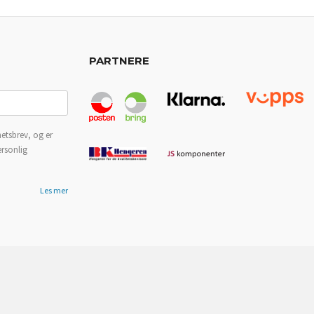
PARTNERE
etsbrev, og er
ersonlig
Les mer