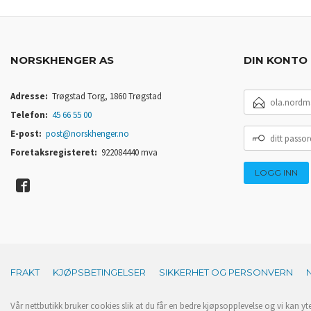
NORSKHENGER AS
DIN KONTO
E-
Adresse:
Trøgstad Torg, 1860 Trøgstad
POSTADRESSE
Telefon:
45 66 55 00
DITT
E-post:
post@norskhenger.no
PASSORD
Foretaksregisteret:
922084440 mva
FRAKT
KJØPSBETINGELSER
SIKKERHET OG PERSONVERN
Vår nettbutikk bruker cookies slik at du får en bedre kjøpsopplevelse og vi kan yt