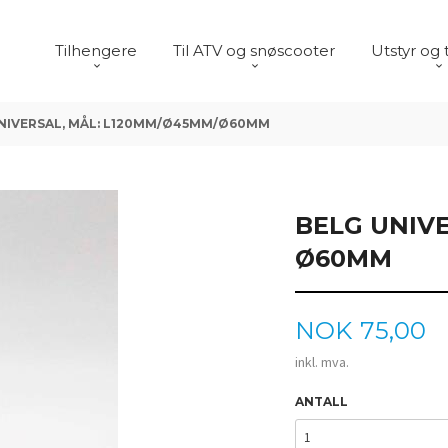
Tilhengere
Til ATV og snøscooter
Utstyr og 
NIVERSAL, MÅL: L120MM/Ø45MM/Ø60MM
BELG UNIV
Ø60MM
Pris
NOK
75,00
inkl. mva.
ANTALL