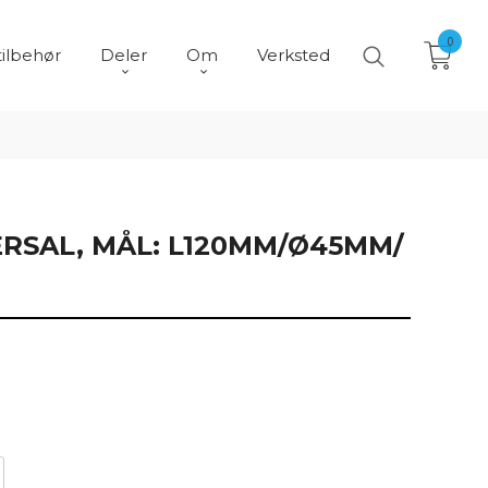
0
tilbehør
Deler
Om
Verksted
ERSAL, MÅL: L120MM/Ø45MM/