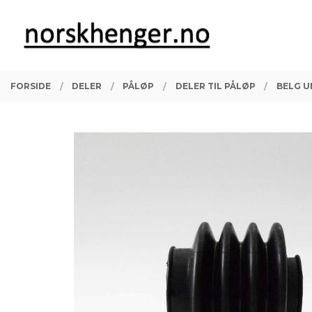
Gå
Lukk
PRODUKTER
til
innholdet
FORSIDE
DELER
PÅLØP
DELER TIL PÅLØP
BELG U