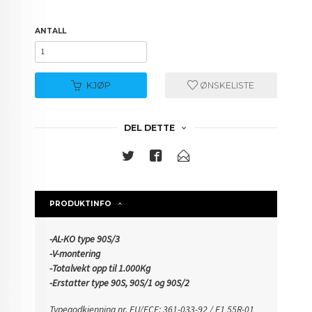
ANTALL
KJØP
ØNSKELISTE
DEL DETTE
PRODUKTINFO
-AL-KO type 90S/3
-V-montering
-Totalvekt opp til 1.000Kg
-Erstatter type 90S, 90S/1 og 90S/2
Typegodkjenning nr.
EU/ECE: 361-033-92 / E1
55R-01