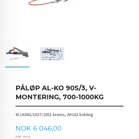
PÅLØP AL-KO 90S/3, V-
MONTERING, 700-1000KG
til 1636G/1637/2051 brems, AK161 kobling
Pris
NOK
6 046,00
inkl. mva.