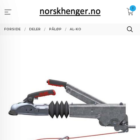
Gå
0
til
innholdet
FORSIDE
DELER
PÅLØP
AL-KO