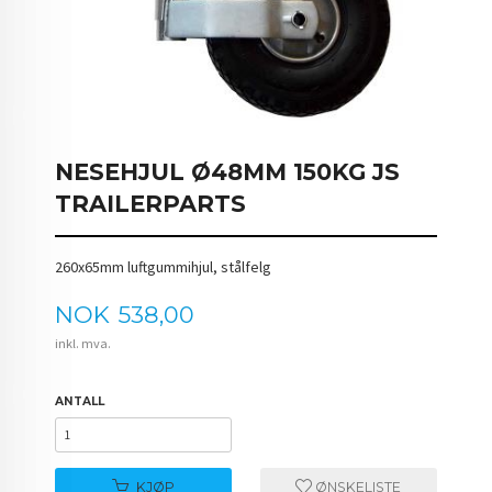
NESEHJUL Ø48MM 150KG JS
TRAILERPARTS
260x65mm luftgummihjul, stålfelg
Pris
NOK
538,00
inkl. mva.
ANTALL
KJØP
ØNSKELISTE