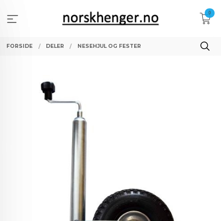
Gå
0
til
innholdet
FORSIDE
DELER
NESEHJUL OG FESTER