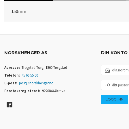
150mm
NORSKHENGER AS
DIN KONTO
E-
Adresse:
Trøgstad Torg, 1860 Trøgstad
POSTADRESSE
Telefon:
45 66 55 00
DITT
E-post:
post@norskhenger.no
PASSORD
Foretaksregisteret:
922084440 mva