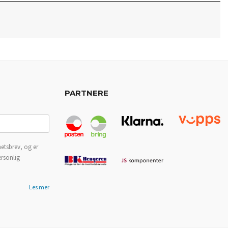
PARTNERE
etsbrev, og er
ersonlig
Les mer