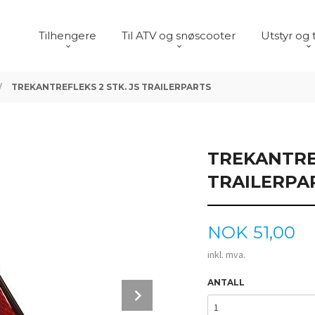
Tilhengere
Til ATV og snøscooter
Utstyr og 
TREKANTREFLEKS 2 STK. JS TRAILERPARTS
TREKANTREF
TRAILERPA
Pris
NOK
51,00
inkl. mva.
ANTALL
Next