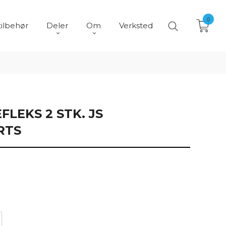
0
tilbehør
Deler
Om
Verksted
LEKS 2 STK. JS
RTS