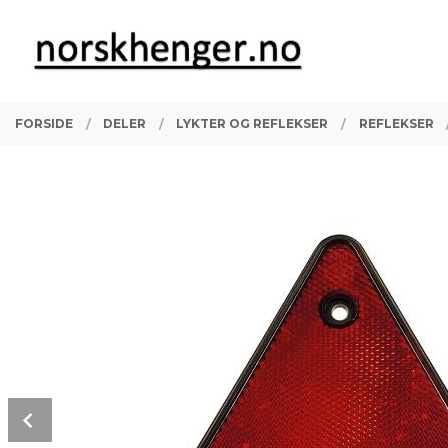
Gå
Lukk
PRODUKTER
til
innholdet
FORSIDE
DELER
LYKTER OG REFLEKSER
REFLEKSER
Prev