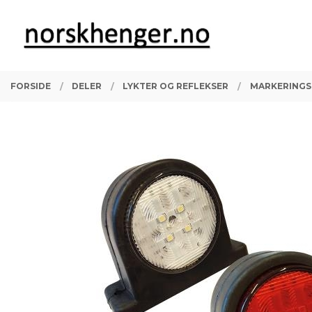
Gå
Lukk
PRODUKTER
til
innholdet
FORSIDE
DELER
LYKTER OG REFLEKSER
MARKERINGS