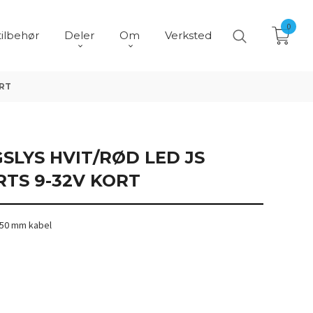
0
tilbehør
Deler
Om
Verksted
ORT
SLYS HVIT/RØD LED JS
RTS 9-32V KORT
150 mm kabel