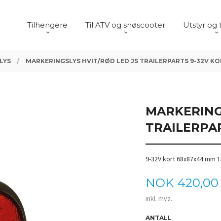
Tilhengere
Til ATV og snøscooter
Utstyr og 
LYS
MARKERINGSLYS HVIT/RØD LED JS TRAILERPARTS 9-32V K
MARKERING
TRAILERPA
9-32V kort 68x87x44 mm 
Pris
NOK
420,00
inkl. mva.
ANTALL