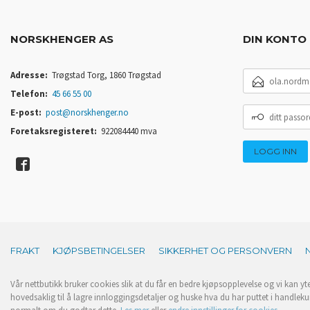
NORSKHENGER AS
DIN KONTO
E-
Adresse:
Trøgstad Torg, 1860 Trøgstad
POSTADRESSE
Telefon:
45 66 55 00
DITT
E-post:
post@norskhenger.no
PASSORD
Foretaksregisteret:
922084440 mva
FRAKT
KJØPSBETINGELSER
SIKKERHET OG PERSONVERN
Vår nettbutikk bruker cookies slik at du får en bedre kjøpsopplevelse og vi kan yt
hovedsaklig til å lagre innloggingsdetaljer og huske hva du har puttet i handleku