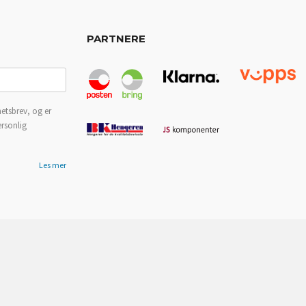
PARTNERE
etsbrev, og er
ersonlig
Les mer