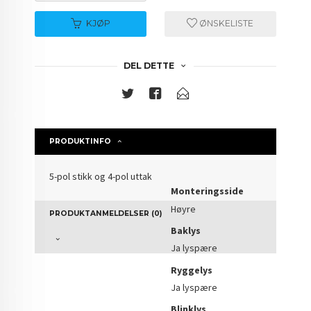
KJØP
ØNSKELISTE
DEL DETTE
PRODUKTINFO
5-pol stikk og 4-pol uttak
Monteringsside
Høyre
PRODUKTANMELDELSER (0)
Baklys
Ja lyspære
Ryggelys
Ja lyspære
Blinklys