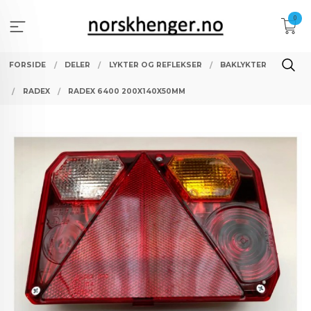
Gå
0
til
innholdet
FORSIDE
DELER
LYKTER OG REFLEKSER
BAKLYKTER
RADEX
RADEX 6400 200X140X50MM