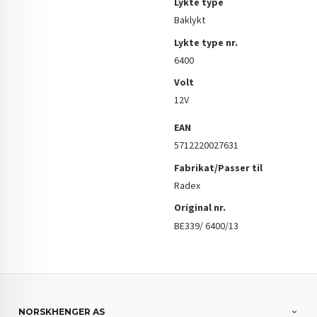
Lykte type
Baklykt
Lykte type nr.
6400
Volt
12V
EAN
5712220027631
Fabrikat/Passer til
Radex
Original nr.
BE339/ 6400/13
NORSKHENGER AS