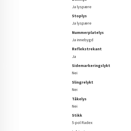
Ja lyspære
Stoplys
Ja lyspære
Nummerplatelys
Ja innebygd
Reflekstrekant
Ja
Sidemarkeringslykt
Nei
Slingrelykt
Nei
Tåkelys
Nei
Stikk
5-pol Radex