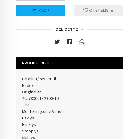
KJØP
ØNSKELISTE
DEL DETTE
PRODUKTINFO
Fabrikat/Passer til
Radex
Original nr.
405783001/ 2800/10
12V
Monteringsside Venstre
Baklys
Blinklys
Stopplys
skiltlys