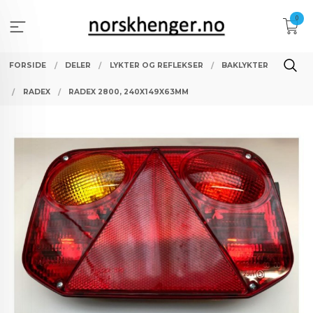
Gå
0
til
innholdet
FORSIDE
DELER
LYKTER OG REFLEKSER
BAKLYKTER
RADEX
RADEX 2800, 240X149X63MM