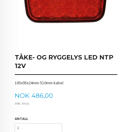
TÅKE- OG RYGGELYS LED NTP
12V
105x95x24mm 510mm kabel
Pris
NOK
486,00
inkl. mva.
ANTALL