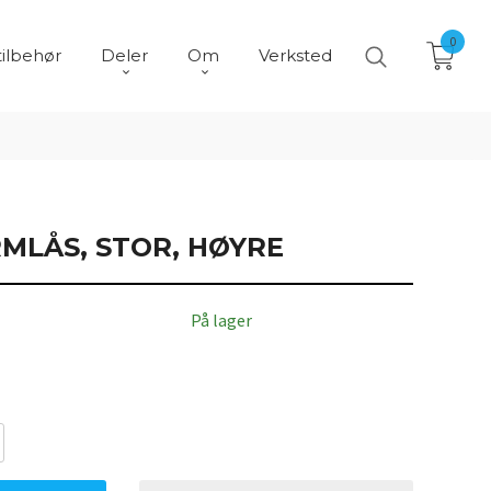
0
tilbehør
Deler
Om
Verksted
MLÅS, STOR, HØYRE
På lager