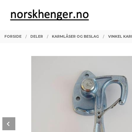
Gå
Lukk
PRODUKTER
til
innholdet
FORSIDE
DELER
KARMLÅSER OG BESLAG
VINKEL KAR
Prev