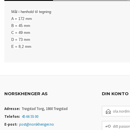
Mål i henhold til tegning:
A = 172 mm
B = 45 mm
C = 49 mm
D = 73 mm
​E = 8,2 mm
NORSKHENGER AS
DIN KONTO
E-
Adresse:
Trøgstad Torg, 1860 Trøgstad
POSTADRESSE
Telefon:
45 66 55 00
DITT
E-post:
post@norskhenger.no
PASSORD