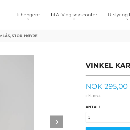
Tilhengere
Til ATV og snøscooter
Utstyr og 
MLÅS, STOR, HØYRE
VINKEL KAR
Pris
NOK
295,00
inkl. mva.
ANTALL
Next