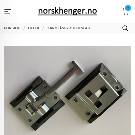
Gå
0
til
innholdet
FORSIDE
DELER
KARMLÅSER OG BESLAG