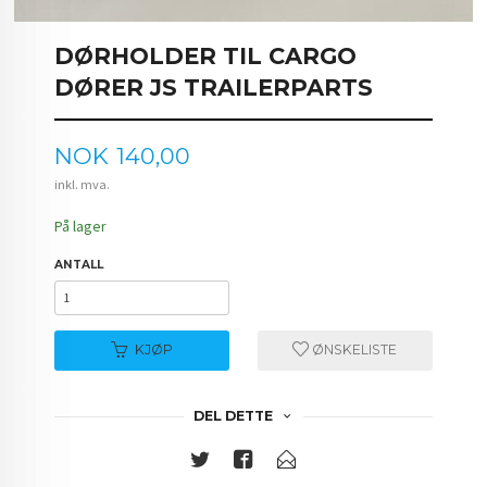
DØRHOLDER TIL CARGO
DØRER JS TRAILERPARTS
Pris
NOK
140,00
inkl. mva.
På lager
ANTALL
KJØP
ØNSKELISTE
DEL DETTE