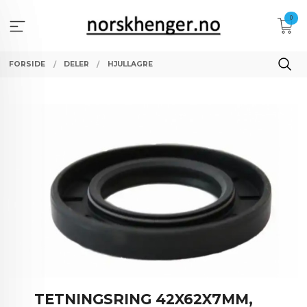
Gå
0
til
innholdet
FORSIDE
DELER
HJULLAGRE
TETNINGSRING 42X62X7MM,