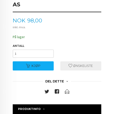
AS
Pris
NOK
98,00
inkl. mva.
På lager
ANTALL
KJØP
ØNSKELISTE
DEL DETTE
PRODUKTINFO