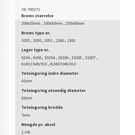
OE 700272
Brems størrelse
200x35mm , 200x50mm , 230x60mm
Brems type nr.
2035 , 2050 , 2051 , 2360 , 2361
Lager type nr.
6204 , 6206 , 30204 , 30206 , 32005 , 32007 ,
KLM11949/910 , KLM67048/010
Tetningsring indre diameter
42mm
Tetningsring utvendig diameter
62mm
Tetningsring bredde
7mm
Mengde pr. aksel
2 stk.