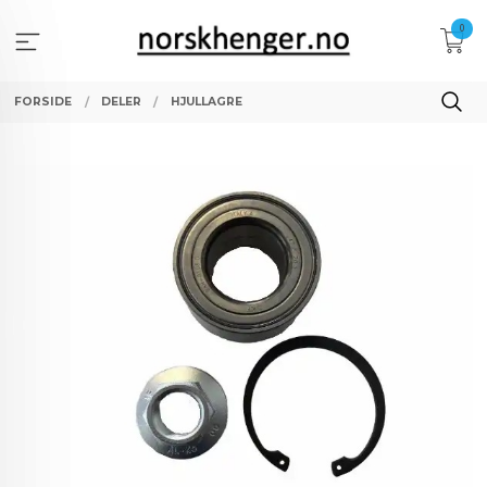
Gå
0
til
innholdet
FORSIDE
DELER
HJULLAGRE