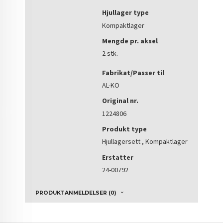
Hjullager type
Kompaktlager
Mengde pr. aksel
2 stk.
Fabrikat/Passer til
AL-KO
Original nr.
1224806
Produkt type
Hjullagersett , Kompaktlager
Erstatter
24-00792
PRODUKTANMELDELSER (0)