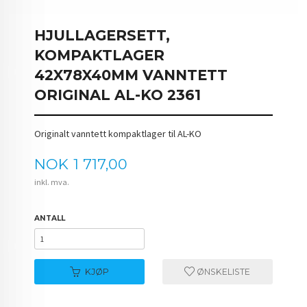
HJULLAGERSETT,
KOMPAKTLAGER
42X78X40MM VANNTETT
ORIGINAL AL-KO 2361
Originalt vanntett kompaktlager til AL-KO
Pris
NOK
1 717,00
inkl. mva.
ANTALL
KJØP
ØNSKELISTE