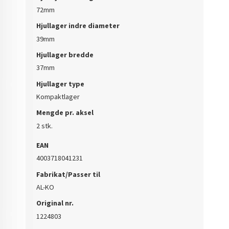
72mm
Hjullager indre diameter
39mm
Hjullager bredde
37mm
Hjullager type
Kompaktlager
Mengde pr. aksel
2 stk.
EAN
4003718041231
Fabrikat/Passer til
AL-KO
Original nr.
1224803