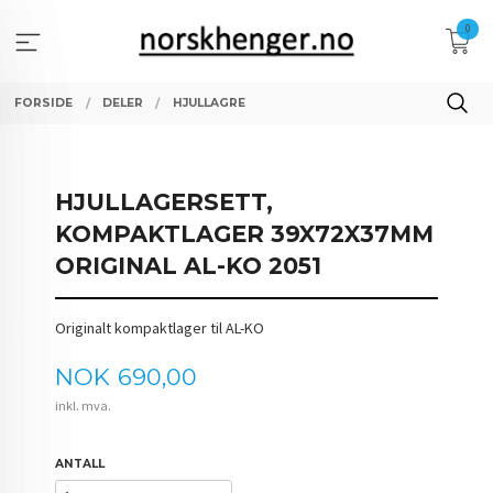
Gå
0
til
innholdet
FORSIDE
DELER
HJULLAGRE
HJULLAGERSETT,
KOMPAKTLAGER 39X72X37MM
ORIGINAL AL-KO 2051
Originalt kompaktlager til AL-KO
Pris
NOK
690,00
inkl. mva.
ANTALL