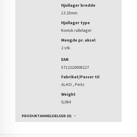
Hjullager bredde
13.25mm
Hjullager type
Konisk rullelager
Mengde pr. aksel
2 stk.
EAN
5712220008227
Fabrikat/Passer til
AL-KO , Peitz
Weight
0,084
PRODUKTANMELDELSER (0)