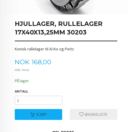
HJULLAGER, RULLELAGER
17X40X13,25MM 30203
Konisk rullelager til Al-Ko og Peitz
Pris
NOK
168,00
inkl. mva.
På lager
ANTALL
KJØP
ØNSKELISTE