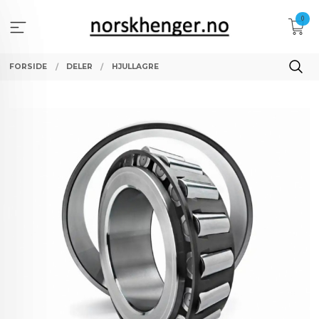
Gå
0
til
innholdet
FORSIDE
DELER
HJULLAGRE