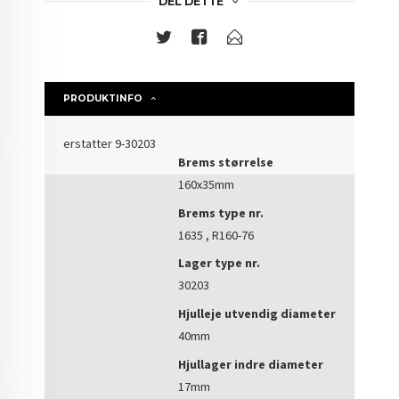
DEL DETTE
PRODUKTINFO
erstatter 9-30203
Brems størrelse
160x35mm
Brems type nr.
1635 , R160-76
Lager type nr.
30203
Hjulleje utvendig diameter
40mm
Hjullager indre diameter
17mm