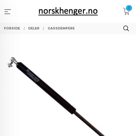
Gå
0
til
innholdet
FORSIDE
DELER
GASSDEMPERE