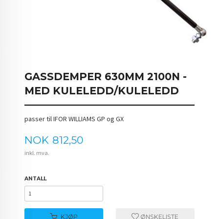
GASSDEMPER 630MM 2100N -
MED KULELEDD/KULELEDD
passer til IFOR WILLIAMS GP og GX
Pris
NOK
812,50
inkl. mva.
ANTALL
KJØP
ØNSKELISTE