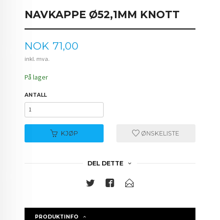
NAVKAPPE Ø52,1MM KNOTT
Pris
NOK
71,00
inkl. mva.
På lager
ANTALL
KJØP
ØNSKELISTE
DEL DETTE
PRODUKTINFO