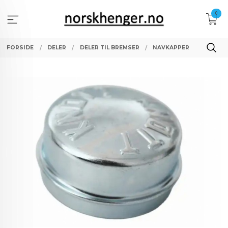
Gå
0
til
innholdet
FORSIDE
DELER
DELER TIL BREMSER
NAVKAPPER