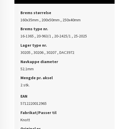
Brems størrelse
160x35mm , 200x50mm , 250x40mm
Brems type nr.
16-1365 , 20-963/1 , 20-2425/1 , 25-2025
Lager type nr.
30205 , 30206 , 30207 , DAC3972
Navkappe diameter
52.1mm
Mengde pr. aksel
2 stk.
EAN
5712220012965
Fabrikat/Passer til
Knott
Original nr.