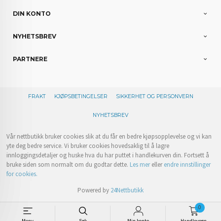
DIN KONTO
NYHETSBREV
PARTNERE
FRAKT
KJØPSBETINGELSER
SIKKERHET OG PERSONVERN
NYHETSBREV
Vår nettbutikk bruker cookies slik at du får en bedre kjøpsopplevelse og vi kan
yte deg bedre service. Vi bruker cookies hovedsaklig til å lagre
innloggingsdetaljer og huske hva du har puttet i handlekurven din. Fortsett å
bruke siden som normalt om du godtar dette.
Les mer
eller
endre innstillinger
for cookies.
Powered by
24Nettbutikk
0
Meny
Søk
Min konto
Handlevogn