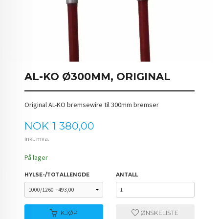
AL-KO Ø300MM, ORIGINAL
Original AL-KO bremsewire til 300mm bremser
Pris
NOK
1 380,00
inkl. mva.
På lager
HYLSE-/TOTALLENGDE
ANTALL
KJØP
ØNSKELISTE