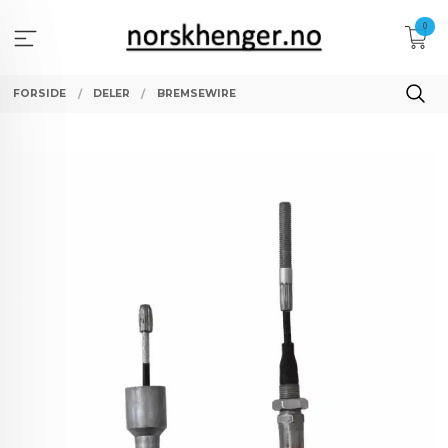
Gå
0
til
innholdet
FORSIDE
DELER
BREMSEWIRE