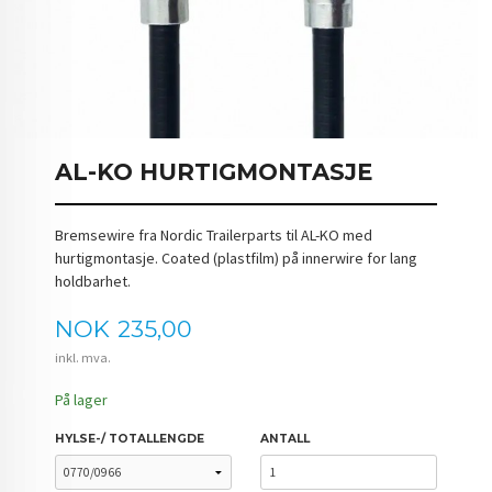
AL-KO HURTIGMONTASJE
Bremsewire fra Nordic Trailerparts til AL-KO med
hurtigmontasje. Coated (plastfilm) på innerwire for lang
holdbarhet.
Pris
NOK
235,00
inkl. mva.
På lager
HYLSE-/ TOTALLENGDE
ANTALL