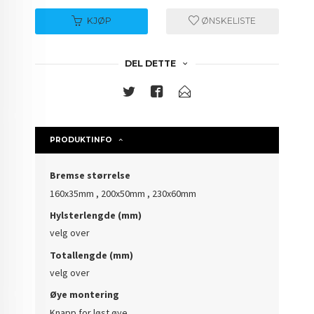
KJØP
ØNSKELISTE
DEL DETTE
PRODUKTINFO
Bremse størrelse
160x35mm , 200x50mm , 230x60mm
Hylsterlengde (mm)
velg over
Totallengde (mm)
velg over
Øye montering
Knapp for løst øye