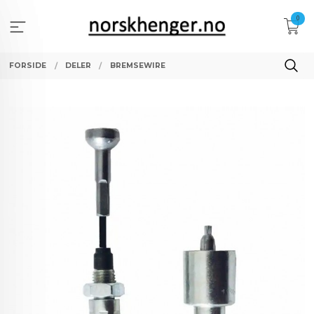
Gå
0
til
innholdet
FORSIDE
DELER
BREMSEWIRE