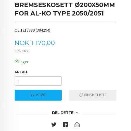
BREMSESKOSETT Ø200X50MM
FOR AL-KO TYPE 2050/2051
OE 1213889 (384294)
Pris
NOK
1 170,00
inkl. mva.
På lager
ANTALL
KJØP
ØNSKELISTE
DEL DETTE