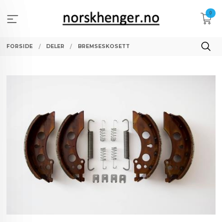
Gå
0
til
innholdet
FORSIDE
DELER
BREMSESKOSETT