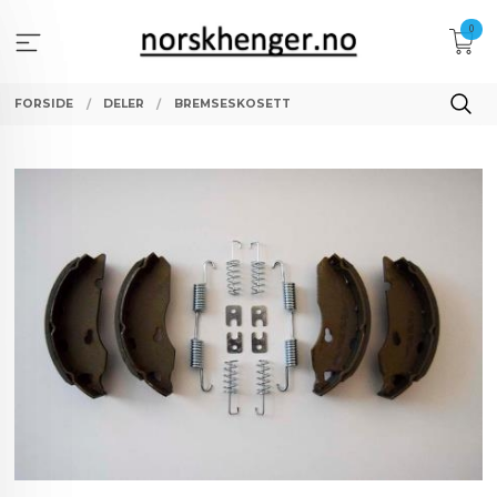
Gå
0
til
innholdet
FORSIDE
DELER
BREMSESKOSETT