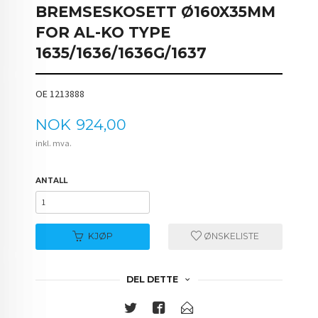
BREMSESKOSETT Ø160X35MM
FOR AL-KO TYPE
1635/1636/1636G/1637
OE 1213888
Pris
NOK
924,00
inkl. mva.
ANTALL
KJØP
ØNSKELISTE
DEL DETTE