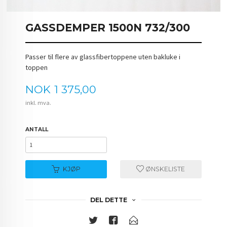
GASSDEMPER 1500N 732/300
Passer til flere av glassfibertoppene uten bakluke i
toppen
Pris
NOK
1 375,00
inkl. mva.
ANTALL
KJØP
ØNSKELISTE
DEL DETTE