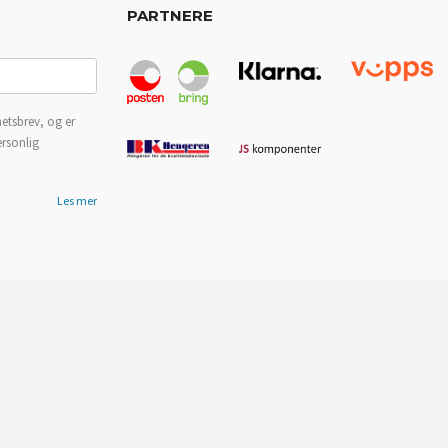
PARTNERE
etsbrev, og er
ersonlig
Les mer