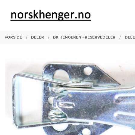
Gå
Lukk
PRODUKTER
til
innholdet
FORSIDE
DELER
BK HENGEREN - RESERVEDELER
DELE