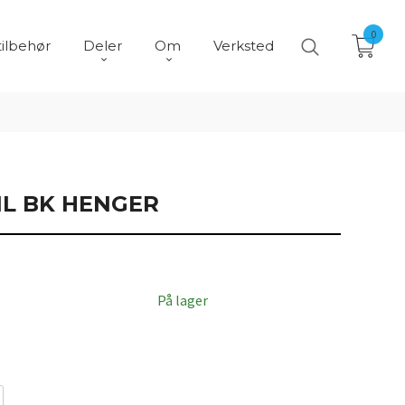
0
tilbehør
Deler
Om
Verksted
IL BK HENGER
På lager