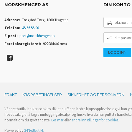
NORSKHENGER AS
DIN KONTO
E-
Adresse:
Trøgstad Torg, 1860 Trøgstad
POSTADRESSE
Telefon:
45 66 55 00
DITT
E-post:
post@norskhenger.no
PASSORD
Foretaksregisteret:
922084440 mva
FRAKT
KJØPSBETINGELSER
SIKKERHET OG PERSONVERN
Vår nettbutikk bruker cookies slik at du får en bedre kjøpsopplevelse og vi kan yt
hovedsaklig til å lagre innloggingsdetaljer og huske hva du har puttet i handleku
normalt om du godtar dette.
Les mer
eller
endre innstillinger for cookies.
Powered by
24Nettbutikk