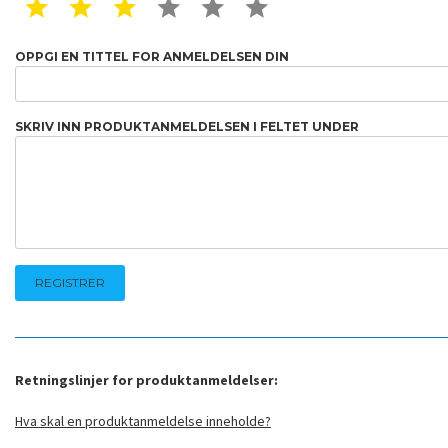
1 STAR
2 STAR
3 STAR
4 STAR
5 STAR
6 STAR
OPPGI EN TITTEL FOR ANMELDELSEN DIN
SKRIV INN PRODUKTANMELDELSEN I FELTET UNDER
Retningslinjer for produktanmeldelser:
Hva skal en produktanmeldelse inneholde?