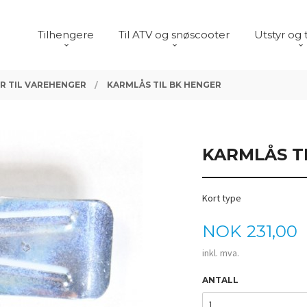
Tilhengere
Til ATV og snøscooter
Utstyr og 
R TIL VAREHENGER
KARMLÅS TIL BK HENGER
KARMLÅS T
Kort type
Pris
NOK
231,00
inkl. mva.
ANTALL