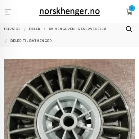
Gå
0
til
innholdet
FORSIDE
DELER
BK HENGEREN - RESERVEDELER
DELER TIL BÅTHENGER