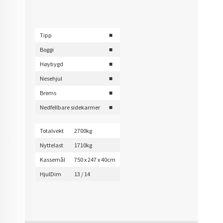
Tipp
■
Boggi
■
Høybygd
■
Nesehjul
■
Brems
■
Nedfellbare sidekarmer
■
Totalvekt
2700kg
Nyttelast
1710kg
Kassemål
750 x 247 x 40cm
HjulDim
13 / 14