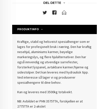
DEL DETTE
PRODUKTINFO
Kraftige, stabil og helsveist spesialhenger som er
lages for profesjonelt bruk i næring. Den har kraftig
nesehjul, aluminiums karmer, bøyelige
markeringslys, og flere hjulalternativer. Den har
også innvendig og utvendige surrefester,
forsterket lyspanel, avtakbare karmer/hjørne og
sidestolper. Det kan leveres med hydraulisk tipp.
Ved interesse så lager vi og produserer
spesialhengere til dine behov.
Kan og leveres med 3500kg totalvekt.
NB: Avbildet er PHN 3575TTA, forskjellen er at
2775TTA er 2-akslet