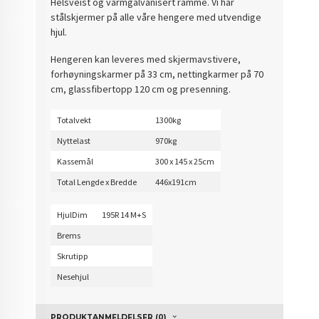
Helsveist og varmgalvanisert ramme. Vi har
stålskjermer på alle våre hengere med utvendige
hjul.
Hengeren kan leveres med skjermavstivere,
forhøyningskarmer på 33 cm, nettingkarmer på 70
cm, glassfibertopp 120 cm og presenning.
Totalvekt
1300kg
Nyttelast
970kg
Kassemål
300 x 145 x 25cm
Total Lengde x Bredde
446x191cm
HjulDim
195R 14 M+S
Brems
Skrutipp
Nesehjul
PRODUKTANMELDELSER (0)