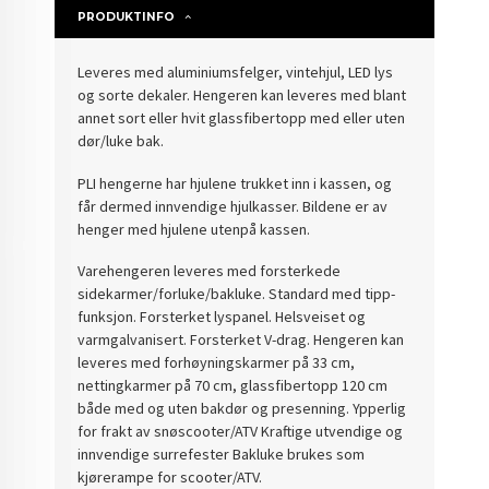
PRODUKTINFO
Leveres med aluminiumsfelger, vintehjul, LED lys
og sorte dekaler. Hengeren kan leveres med blant
annet sort eller hvit glassfibertopp med eller uten
dør/luke bak.
PLI hengerne har hjulene trukket inn i kassen, og
får dermed innvendige hjulkasser. Bildene er av
henger med hjulene utenpå kassen.
Varehengeren leveres med forsterkede
sidekarmer/forluke/bakluke. Standard med tipp-
funksjon. Forsterket lyspanel. Helsveiset og
varmgalvanisert. Forsterket V-drag. Hengeren kan
leveres med forhøyningskarmer på 33 cm,
nettingkarmer på 70 cm, glassfibertopp 120 cm
både med og uten bakdør og presenning. Ypperlig
for frakt av snøscooter/ATV Kraftige utvendige og
innvendige surrefester Bakluke brukes som
kjørerampe for scooter/ATV.