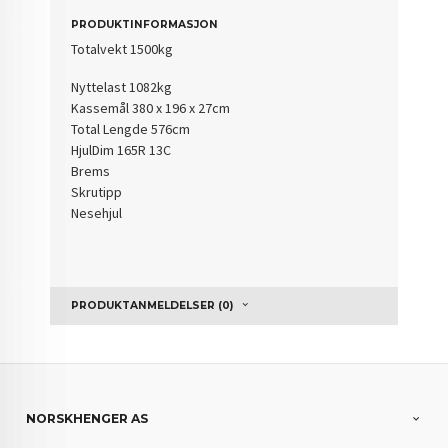
PRODUKTINFORMASJON
Totalvekt 1500kg
Nyttelast 1082kg
Kassemål 380 x 196 x 27cm
Total Lengde 576cm
HjulDim 165R 13C
Brems
Skrutipp
Nesehjul
PRODUKTANMELDELSER (0)
NORSKHENGER AS