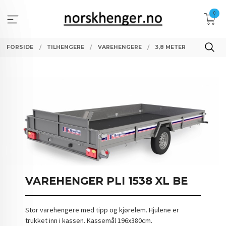
Gå
0
til
innholdet
FORSIDE
TILHENGERE
VAREHENGERE
3,8 METER
VAREHENGER PLI 1538 XL BE
Stor varehengere med tipp og kjørelem. Hjulene er
trukket inn i kassen. Kassemål 196x380cm.