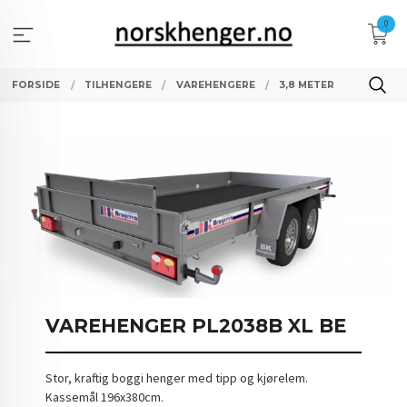
Gå
0
til
innholdet
FORSIDE
TILHENGERE
VAREHENGERE
3,8 METER
VAREHENGER PL2038B XL BE
Stor, kraftig boggi henger med tipp og kjørelem.
Kassemål 196x380cm.