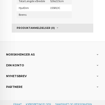
Total Lengde x Bredde
526x215cm
HjulDim
155R13C
Brems
PRODUKTANMELDELSER (0)
NORSKHENGER AS
DIN KONTO
NYHETSBREV
PARTNERE
FRAKT
KJØPSBETINGELSER
SIKKERHET OG PERSONVERN