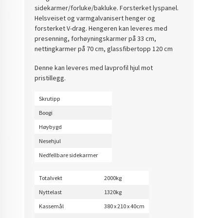
sidekarmer/forluke/bakluke. Forsterket lyspanel.
Helsveiset og varmgalvanisert henger og
forsterket V-drag. Hengeren kan leveres med
presenning, forhøyningskarmer på 33 cm,
nettingkarmer på 70 cm, glassfibertopp 120 cm
Denne kan leveres med lavprofil hjul mot
pristillegg.
Skrutipp
Boogi
Høybygd
Nesehjul
Nedfellbare sidekarmer
Totalvekt
2000kg
Nyttelast
1320kg
Kassemål
380 x 210 x 40cm