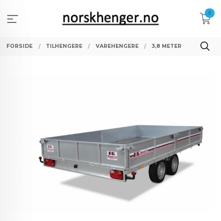
Gå
0
til
innholdet
FORSIDE
TILHENGERE
VAREHENGERE
3,8 METER