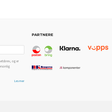
PARTNERE
etsbrev, og er
ersonlig
Les mer