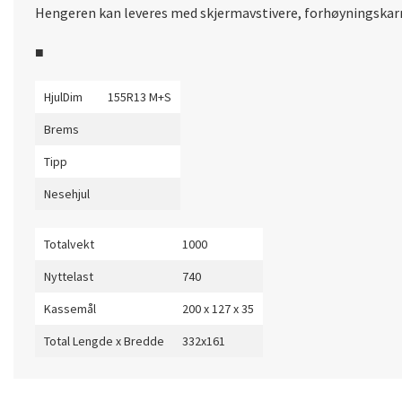
Hengeren kan leveres med skjermavstivere, forhøyningskarme
■
HjulDim
155R13 M+S
Brems
Tipp
Nesehjul
Totalvekt
1000
Nyttelast
740
Kassemål
200 x 127 x 35
Total Lengde x Bredde
332x161