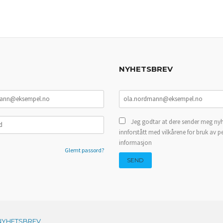
KJØP
NYHETSBREV
Jeg godtar at dere sender meg nyh
innforstått med vilkårene for bruk av p
informasjon
Glemt passord?
NYHETSBREV