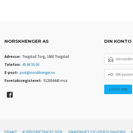
KJØP
NORSKHENGER AS
DIN KONTO
E-
Adresse:
Trøgstad Torg, 1860 Trøgstad
POSTADRESSE
Telefon:
45 66 55 00
DITT
E-post:
post@norskhenger.no
PASSORD
Foretaksregisteret:
922084440 mva
FRAKT
KJØPSBETINGELSER
SIKKERHET OG PERSONVERN