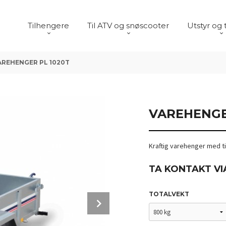
Tilhengere
Til ATV og snøscooter
Utstyr og 
AREHENGER PL 1020T
VAREHENGE
Kraftig varehenger med 
TA KONTAKT VI
TOTALVEKT
Next