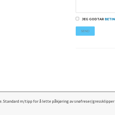
JEG GODTAR
BETI
SEND
 Standard m/tipp for å lette påkjøring av snøfreser/gressklipper 