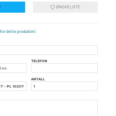
P
ØNSKELISTE
 for dette produktet:
TELEFON
ANTALL
Netting