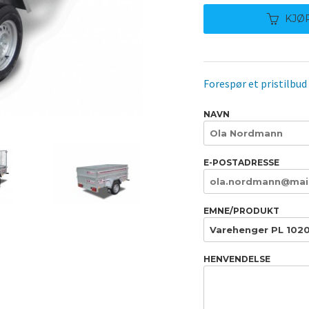
Tipp er standard, skrutipp er ekstrautstyr
KJØ
Forespør et pristilbud
NAVN
E-POSTADRESSE
EMNE/PRODUKT
HENVENDELSE