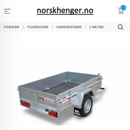
Gå
0
til
innholdet
FORSIDE
TILHENGERE
VAREHENGERE
2 METER