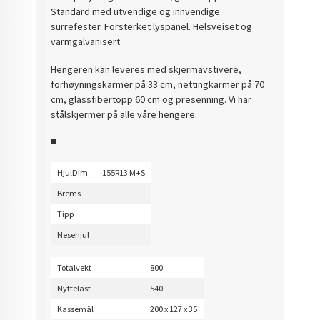
Standard med utvendige og innvendige
surrefester. Forsterket lyspanel. Helsveiset og
varmgalvanisert
Hengeren kan leveres med skjermavstivere,
forhøyningskarmer på 33 cm, nettingkarmer på 70
cm, glassfibertopp 60 cm og presenning. Vi har
stålskjermer på alle våre hengere.
■
HjulDim
155R13 M+S
Brems
Tipp
Nesehjul
Totalvekt
800
Nyttelast
540
Kassemål
200 x 127 x 35