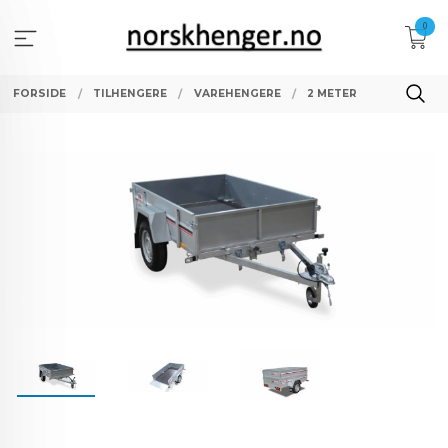
Gå
0
til
innholdet
FORSIDE
TILHENGERE
VAREHENGERE
2 METER