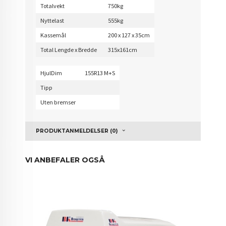
Totalvekt
750kg
Nyttelast
555kg
Kassemål
200 x 127 x 35cm
Total Lengde x Bredde
315x161cm
HjulDim
155R13 M+S
Tipp
Uten bremser
PRODUKTANMELDELSER (0)
VI ANBEFALER OGSÅ