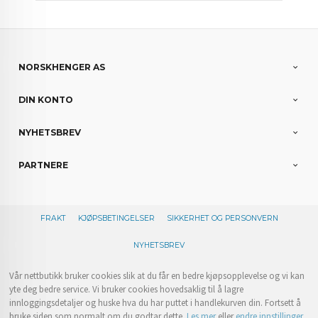
NORSKHENGER AS
DIN KONTO
NYHETSBREV
PARTNERE
FRAKT
KJØPSBETINGELSER
SIKKERHET OG PERSONVERN
NYHETSBREV
Vår nettbutikk bruker cookies slik at du får en bedre kjøpsopplevelse og vi kan
yte deg bedre service. Vi bruker cookies hovedsaklig til å lagre
innloggingsdetaljer og huske hva du har puttet i handlekurven din. Fortsett å
bruke siden som normalt om du godtar dette.
Les mer
eller
endre innstillinger