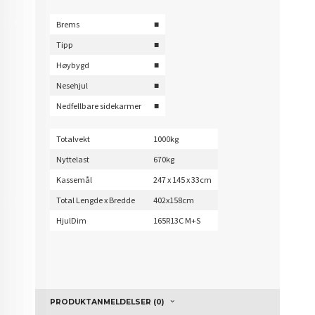
Brems
■
Tipp
■
Høybygd
■
Nesehjul
■
Nedfellbare sidekarmer
■
Totalvekt
1000kg
Nyttelast
670kg
Kassemål
247 x 145 x 33cm
Total Lengde x Bredde
402x158cm
HjulDim
165R13C M+S
PRODUKTANMELDELSER (0)