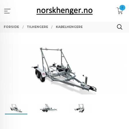
Gå
0
til
innholdet
FORSIDE
TILHENGERE
KABELHENGERE