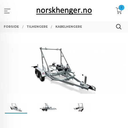
Gå
0
til
innholdet
FORSIDE
TILHENGERE
KABELHENGERE