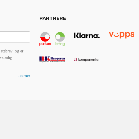
PARTNERE
etsbrev, og er
ersonlig
Les mer