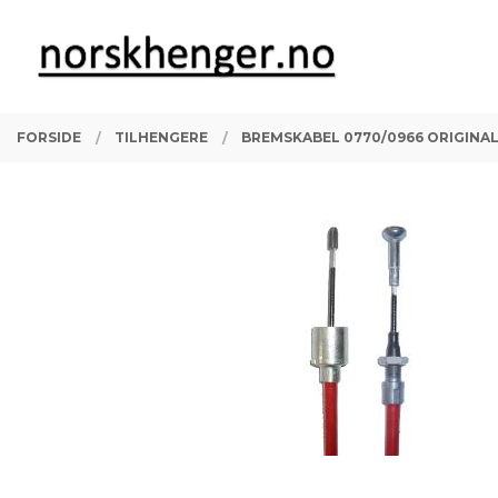
Gå
Lukk
PRODUKTER
til
innholdet
FORSIDE
TILHENGERE
BREMSKABEL 0770/0966 ORIGINAL