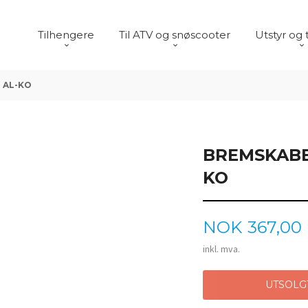
Tilhengere
Til ATV og snøscooter
Utstyr og 
 AL-KO
BREMSKABEL
KO
Pris
NOK
367,00
inkl. mva.
UTSOLG