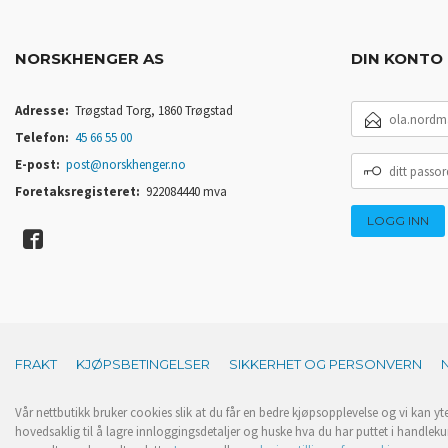
NORSKHENGER AS
DIN KONTO
E-
Adresse:
Trøgstad Torg, 1860 Trøgstad
POSTADRESSE
Telefon:
45 66 55 00
DITT
E-post:
post@norskhenger.no
PASSORD
Foretaksregisteret:
922084440 mva
FRAKT
KJØPSBETINGELSER
SIKKERHET OG PERSONVERN
Vår nettbutikk bruker cookies slik at du får en bedre kjøpsopplevelse og vi kan yt
hovedsaklig til å lagre innloggingsdetaljer og huske hva du har puttet i handleku