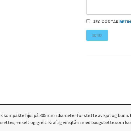
JEG GODTAR
BETI
SEND
kompakte hjul på 305mm i diameter for støtte av kjøl og bunn. Pa
sjøsettes, enkelt og greit. Kraftig vinsjtårn med baugstøtte som ka