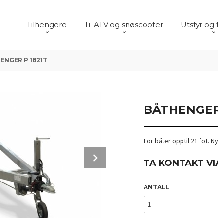
Tilhengere
Til ATV og snøscooter
Utstyr og 
ENGER P 1821T
BÅTHENGER 
For båter opptil 21 fot. N
Next
TA KONTAKT VI
ANTALL