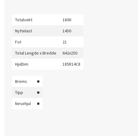
Totalvekt
1800
Nyttelast
1450
Fot
21
Total Lengde x Bredde
642x250
HjulDim
185R14C8
Brems
■
Tipp
■
Nesehjul
■