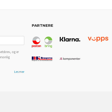
PARTNERE
etsbrev, og er
ersonlig
Les mer