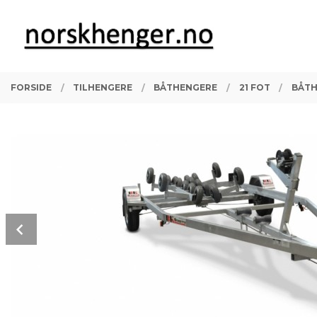
Gå
Lukk
PRODUKTER
til
innholdet
FORSIDE
TILHENGERE
BÅTHENGERE
21 FOT
BÅTH
Prev