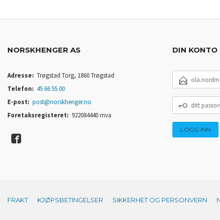
NORSKHENGER AS
DIN KONTO
E-
Adresse:
Trøgstad Torg, 1860 Trøgstad
POSTADRESSE
Telefon:
45 66 55 00
DITT
E-post:
post@norskhenger.no
PASSORD
Foretaksregisteret:
922084440 mva
FRAKT
KJØPSBETINGELSER
SIKKERHET OG PERSONVERN