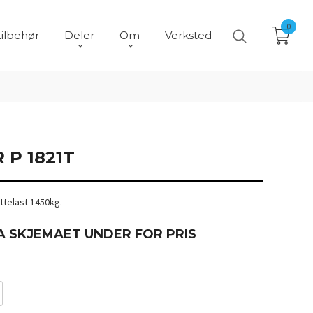
0
tilbehør
Deler
Om
Verksted
P 1821T
yttelast 1450kg.
A SKJEMAET UNDER FOR PRIS