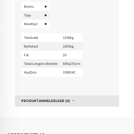
Brems
■
Tipp
■
Nesehjul
■
Totalvekt
1350kg
Nyttelast
1035kg
Fot
20
Total Lengde x Bredde
645x235cm
HjulDim
195R14C
PRODUKTANMELDELSER (0)