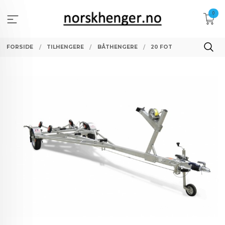
Gå
0
til
innholdet
FORSIDE
TILHENGERE
BÅTHENGERE
20 FOT