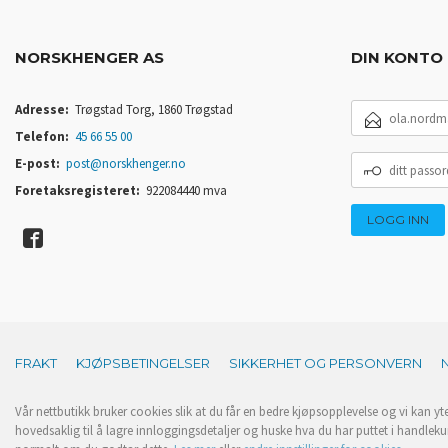
NORSKHENGER AS
DIN KONTO
E-
Adresse:
Trøgstad Torg, 1860 Trøgstad
POSTADRESSE
Telefon:
45 66 55 00
DITT
E-post:
post@norskhenger.no
PASSORD
Foretaksregisteret:
922084440 mva
FRAKT
KJØPSBETINGELSER
SIKKERHET OG PERSONVERN
Vår nettbutikk bruker cookies slik at du får en bedre kjøpsopplevelse og vi kan yt
hovedsaklig til å lagre innloggingsdetaljer og huske hva du har puttet i handleku