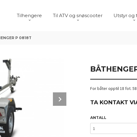
Tilhengere
Til ATV og snøscooter
Utstyr og 
ENGER P 0818T
BÅTHENGER
For båter opptil 18 fot. 5
Next
TA KONTAKT VI
ANTALL