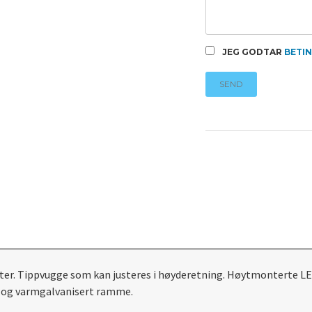
JEG GODTAR
BETI
SEND
ter. Tippvugge som kan justeres i høyderetning. Høytmonterte LED
et og varmgalvanisert ramme.