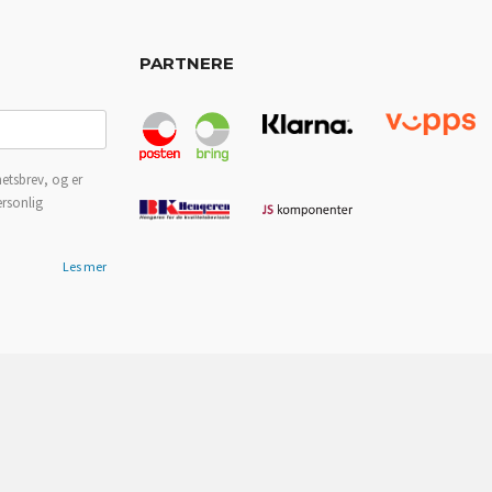
PARTNERE
etsbrev, og er
ersonlig
Les mer