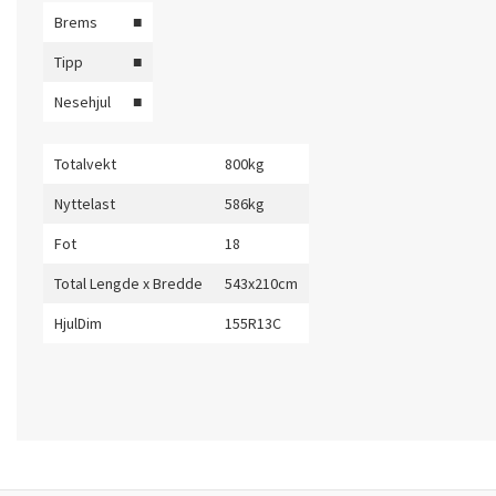
Brems
■
Tipp
■
Nesehjul
■
Totalvekt
800kg
Nyttelast
586kg
Fot
18
Total Lengde x Bredde
543x210cm
HjulDim
155R13C