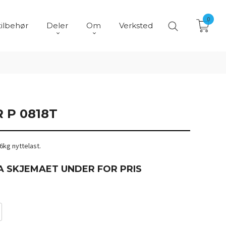
0
tilbehør
Deler
Om
Verksted
 P 0818T
86kg nyttelast.
A SKJEMAET UNDER FOR PRIS